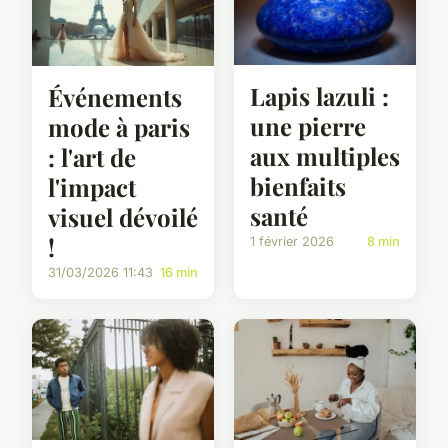
Lapis lazuli :
Événements
une pierre
mode à paris
aux multiples
: l'art de
bienfaits
l'impact
santé
visuel dévoilé
!
1 février 2026
8 min
31/03/2026 11:43
16 min