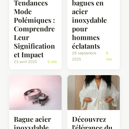
Tendances
bagues en
Mode
acier
Polémiques :
inoxydable
Comprendre
pour
Leur
hommes
Signification
éclatants
et Impact
29 septembre
6
2025
min
23 avril 2025
5 min
Bague acier
Découvrez
inoxydable
l'élégance du