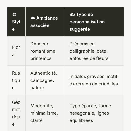
🎨
✍️ Type de
☁️ Ambiance
Styl
personnalisation
associée
e
suggérée
Douceur,
Prénoms en
Flor
romantisme,
calligraphie, date
al
printemps
entourée de fleurs
Rus
Authenticité,
Initiales gravées, motif
tiqu
campagne,
d’arbre ou de brindilles
e
nature
Géo
Modernité,
Typo épurée, forme
mét
minimalisme,
hexagonale, lignes
riqu
clarté
équilibrées
e